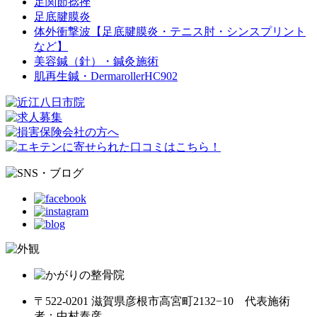
足関節捻挫
足底腱膜炎
体外衝撃波【足底腱膜炎・テニス肘・シンスプリント
など】
美容鍼（針）・鍼灸施術
肌再生鍼・DermarollerHC902
〒522-0201 滋賀県彦根市高宮町2132−10 代表施術
者：中村泰彦