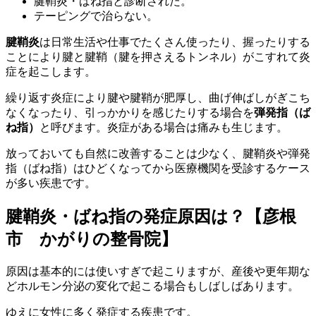
腱鞘炎・ばね指と診断された。
テーピングで治らない。
腱鞘炎
は日常生活や仕事でたくさん使ったり、握ったりする
ことにより腱と腱鞘（腱を押さえるトンネル）がこすれて炎
症を起こします。
繰り返す炎症により腱や腱鞘が肥厚し、曲げ伸ばしがぎこち
なくなったり、引っかかりを感じたりする場合を
弾発指（ば
ね指）
と呼びます。炎症がある場合は痛みも生じます。
放っておいても自然に改善することは少なく、腱鞘炎や弾発
指（ばね指）はひどくなってから医療機関を受診するケース
が多い疾患です。
腱鞘炎・ばね指の発症原因は？【彦根
市 かがりの整骨院】
原因は基本的には使いすぎで起こりますが、産後や更年期な
どホルモン分泌の変化で起こる場合もしばしばあります。
ゆえに女性に多く発症する疾患です。