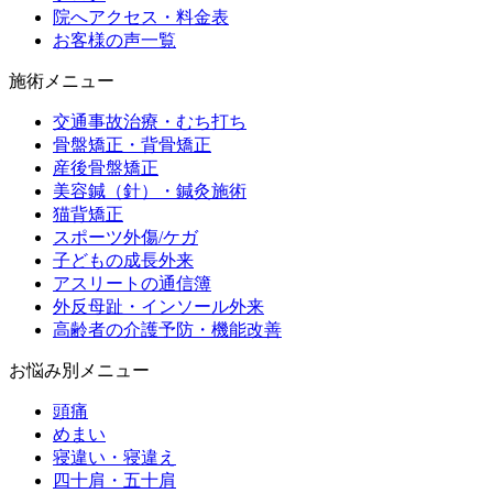
院へアクセス・料金表
お客様の声一覧
施術メニュー
交通事故治療・むち打ち
骨盤矯正・背骨矯正
産後骨盤矯正
美容鍼（針）・鍼灸施術
猫背矯正
スポーツ外傷/ケガ
子どもの成長外来
アスリートの通信簿
外反母趾・インソール外来
高齢者の介護予防・機能改善
お悩み別メニュー
頭痛
めまい
寝違い・寝違え
四十肩・五十肩