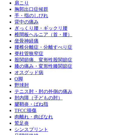
肩こり
胸郭出口症候群
手・指のしびれ
背中の痛み
ぎっくり腰・ギックリ腰
椎間板ヘルニア（首・腰）
坐骨神経痛
腰椎分離症・分離すべり症
脊柱管狭窄症
股関節痛、変形性股関節症
膝の痛み・変形性膝関節症
オスグッド病
O脚
野球肘
テニス肘・肘の外側の痛み
肘内障（子どもの肘）
腱鞘炎・ばね指
TFCC損傷
肉離れ・肉ばなれ
鷲足炎
シンスプリント