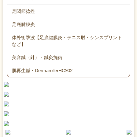
足関節捻挫
足底腱膜炎
体外衝撃波【足底腱膜炎・テニス肘・シンスプリント
など】
美容鍼（針）・鍼灸施術
肌再生鍼・DermarollerHC902