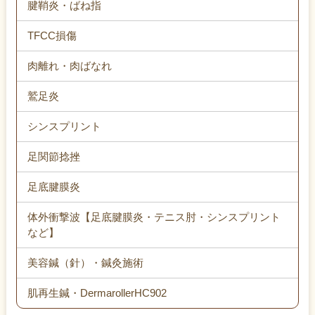
腱鞘炎・ばね指
TFCC損傷
肉離れ・肉ばなれ
鷲足炎
シンスプリント
足関節捻挫
足底腱膜炎
体外衝撃波【足底腱膜炎・テニス肘・シンスプリント
など】
美容鍼（針）・鍼灸施術
肌再生鍼・DermarollerHC902