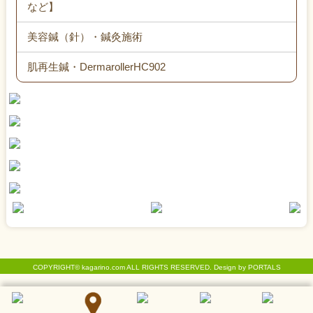
など】
美容鍼（針）・鍼灸施術
肌再生鍼・DermarollerHC902
COPYRIGHT© kagarino.com ALL RIGHTS RESERVED. Design by PORTALS