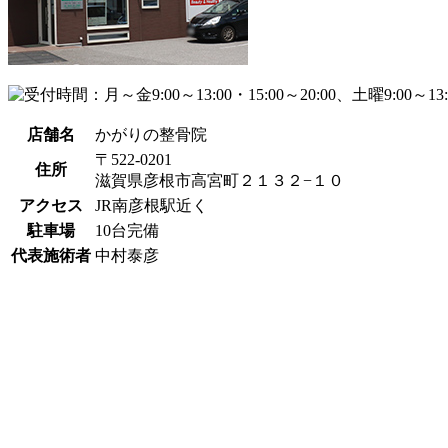
店舗名
かがりの整骨院
〒522-0201
住所
滋賀県彦根市高宮町２１３２−１０
アクセス
JR南彦根駅近く
駐車場
10台完備
代表施術者
中村泰彦