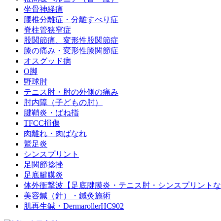
坐骨神経痛
腰椎分離症・分離すべり症
脊柱管狭窄症
股関節痛、変形性股関節症
膝の痛み・変形性膝関節症
オスグッド病
O脚
野球肘
テニス肘・肘の外側の痛み
肘内障（子どもの肘）
腱鞘炎・ばね指
TFCC損傷
肉離れ・肉ばなれ
鷲足炎
シンスプリント
足関節捻挫
足底腱膜炎
体外衝撃波【足底腱膜炎・テニス肘・シンスプリントな
美容鍼（針）・鍼灸施術
肌再生鍼・DermarollerHC902