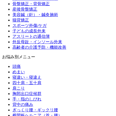
骨盤矯正・背骨矯正
産後骨盤矯正
美容鍼（針）・鍼灸施術
猫背矯正
スポーツ外傷/ケガ
子どもの成長外来
アスリートの通信簿
外反母趾・インソール外来
高齢者の介護予防・機能改善
お悩み別メニュー
頭痛
めまい
寝違い・寝違え
四十肩・五十肩
肩こり
胸郭出口症候群
手・指のしびれ
背中の痛み
ぎっくり腰・ギックリ腰
椎間板ヘルニア（首・腰）