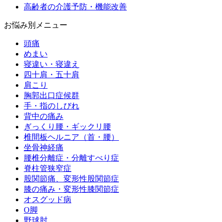
高齢者の介護予防・機能改善
お悩み別メニュー
頭痛
めまい
寝違い・寝違え
四十肩・五十肩
肩こり
胸郭出口症候群
手・指のしびれ
背中の痛み
ぎっくり腰・ギックリ腰
椎間板ヘルニア（首・腰）
坐骨神経痛
腰椎分離症・分離すべり症
脊柱管狭窄症
股関節痛、変形性股関節症
膝の痛み・変形性膝関節症
オスグッド病
O脚
野球肘