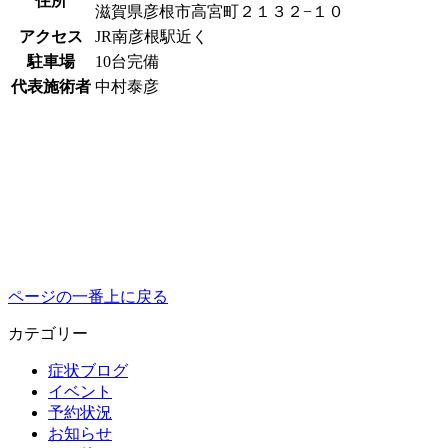
住所
滋賀県彦根市高宮町２１３２−１０
アクセス
JR南彦根駅近く
駐車場
10台完備
代表施術者
中村泰彦
ページの一番上に戻る
カテゴリー
症状ブログ
イベント
予約状況
お知らせ