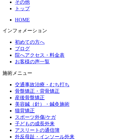
その他
トップ
HOME
インフォメーション
初めての方へ
ブログ
院へアクセス・料金表
お客様の声一覧
施術メニュー
交通事故治療・むち打ち
骨盤矯正・背骨矯正
産後骨盤矯正
美容鍼（針）・鍼灸施術
猫背矯正
スポーツ外傷/ケガ
子どもの成長外来
アスリートの通信簿
外反母趾・インソール外来