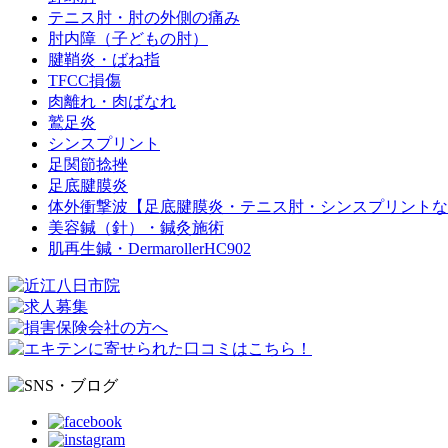
テニス肘・肘の外側の痛み
肘内障（子どもの肘）
腱鞘炎・ばね指
TFCC損傷
肉離れ・肉ばなれ
鷲足炎
シンスプリント
足関節捻挫
足底腱膜炎
体外衝撃波【足底腱膜炎・テニス肘・シンスプリントな
美容鍼（針）・鍼灸施術
肌再生鍼・DermarollerHC902